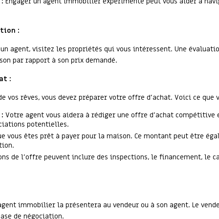
:
Engager un agent immobilier expérimenté peut vous aider à navig
tion :
 un agent, visitez les propriétés qui vous intéressent. Une évaluati
ison par rapport à son prix demandé.
at :
e vos rêves, vous devez préparer votre offre d'achat. Voici ce que v
:
Votre agent vous aidera à rédiger une offre d'achat compétitive e
iations potentielles.
e vous êtes prêt à payer pour la maison. Ce montant peut être égal
tion.
ns de l'offre peuvent inclure des inspections, le financement, le ca
 agent immobilier la présentera au vendeur ou à son agent. Le vendeu
hase de négociation.